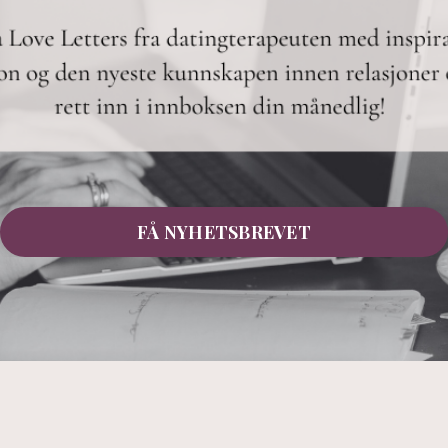
FÅ NYHETSBREVET