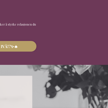
sker å styrke relasjonen du
 NIVÅ!?✨🔥