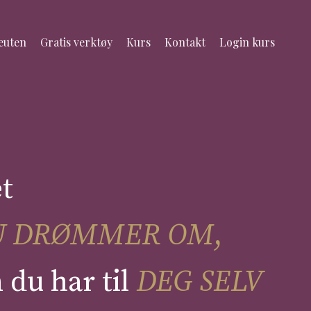
euten
Gratis verktøy
Kurs
Kontakt
Login kurs
t
DU DRØMMER OM
,
n du har
til
DEG SELV