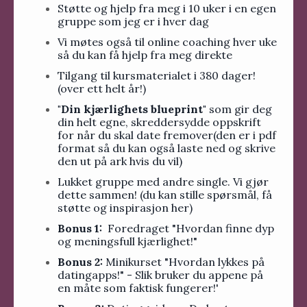
Støtte og hjelp fra meg i 10 uker i en egen
gruppe som jeg er i hver dag
Vi møtes også til online coaching hver uke
så du kan få hjelp fra meg direkte
Tilgang til kursmaterialet i 380 dager!
(over ett helt år!)
"Din kjærlighets blueprint"
som gir deg
din helt egne, skreddersydde oppskrift
for når du skal date fremover(den er i pdf
format så du kan også laste ned og skrive
den ut på ark hvis du vil)
Lukket gruppe med andre single. Vi gjør
dette sammen! (du kan stille spørsmål, få
støtte og inspirasjon her)
Bonus 1:
Foredraget "Hvordan finne dyp
og meningsfull kjærlighet!"
Bonus 2:
Minikurset "Hvordan lykkes på
datingapps!" - Slik bruker du appene på
en måte som faktisk fungerer!'