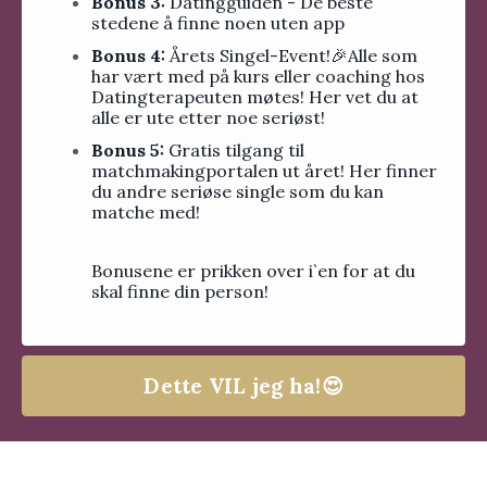
Bonus 3:
Datingguiden - De beste
stedene å finne noen uten app
Bonus 4:
Årets Singel-Event!🎉Alle som
har vært med på kurs eller coaching hos
Datingterapeuten møtes! Her vet du at
alle er ute etter noe seriøst!
Bonus 5:
Gratis tilgang til
matchmakingportalen ut året! Her finner
du andre seriøse single som du kan
matche med!
Bonusene er prikken over i`en for at du
skal finne din person!
Dette VIL jeg ha!😍